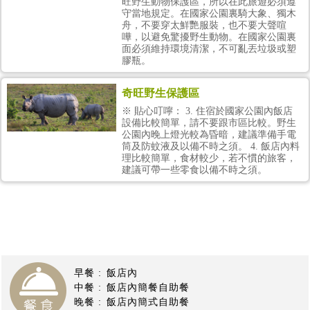
旺野生動物保護區，所以在此旅遊必須遵
守當地規定。在國家公園裏騎大象、獨木
舟，不要穿太鮮艷服裝，也不要大聲喧
嘩，以避免驚擾野生動物。在國家公園裏
面必須維持環境清潔，不可亂丟垃圾或塑
膠瓶。
奇旺野生保護區
※ 貼心叮嚀： 3. 住宿於國家公園內飯店
設備比較簡單，請不要跟市區比較。野生
公園內晚上燈光較為昏暗，建議準備手電
筒及防蚊液及以備不時之須。 4. 飯店內料
理比較簡單，食材較少，若不慣的旅客，
建議可帶一些零食以備不時之須。
尼泊爾旅遊
尼泊爾旅遊
尼泊爾旅遊
尼泊爾旅遊
尼泊爾旅遊
尼泊爾旅遊
尼泊爾旅遊
尼泊爾
旅遊
早餐 :
飯店內
中餐 :
飯店內簡餐自助餐
晚餐 :
飯店內簡式自助餐