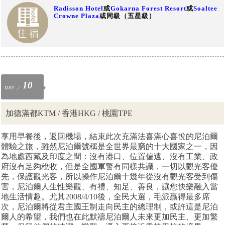
Radisson Hotel
或
Gokarna Forest Resort
或
Soaltee
Crowne Plaza
或同級（五星級）
10
加德滿都KTM / 香港HKG / 桃園TPE
享用早餐後，返回機場，結束此次充滿法喜滿心喜悅的尼泊爾
體驗之旅，雖然尼泊爾號稱是全世界最窮的十大國家之一，因
為地處西藏及印度之間：沒有港口、位置偏遠、沒有工業、政
府沒有足夠稅收，但是全國軍警有同樣共識，一切以觀光客優
先，保護觀光客，所以操作尼泊爾十幾年從沒有觀光客受到傷
害，尼泊爾人生性樂觀、有禮、知足、善良，讓您快樂融入當
地生活情趣。尤其
2008/4/10
後，全民大選，毛派贏得最多席
次，尼泊爾將
從
君主國王制走向民主的總理制，或許這是尼泊
爾人的希望，我們也在此默禱尼泊爾人未來更加民主、更加繁