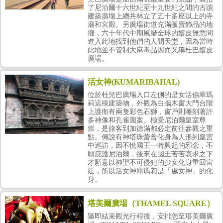
了尼泊爾十六世紀至十九世紀之間的古蹟
建築廣場上總共林立了五十多座以上的寺
廟和宮殿。另廣場街道充滿販賣飾品的地
攤，六十年代中期風靡全球的嬉皮無意間
進入此地找到他們的人間天堂，因為當時
此地並不管制大麻毒品因而又稱杜巴嬉皮
廣場。
活女神(KUMARIBAHAL)
位於杜兒巴廣場入口左側的是女活佛庫瑪
莉這棟建築物，外觀為白牆木窗大門台階
上護衛有兩隻彩色石獅，窗戶則雕刻著許
多神像和孔雀圖案。極受尼泊爾皇室尊
崇，是旅客到加德滿都必定前往參觀之重
點。傳說有神塔珠蕾曾化身為人形到皇宮
中巡訪，因不悅國王一時興起的邪念，不
願庇護尼泊爾，後來在國王苦苦哀求之下
才願意以神聖不可侵犯的少女化身重回宮
廷，所以活女神庫瑪莉是「處女神」的化
身。
塔美爾廣場（THAMEL SQUARE）
隨即結束觀光行程後，安排您至塔美爾廣