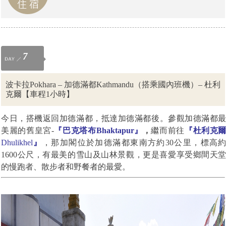
7
波卡拉Pokhara – 加德滿都Kathmandu（搭乘國內班機）– 杜利
克爾【車程1小時】
今日，搭機返回加德滿都，抵達加德滿都後。參觀加德滿都
美麗的舊皇宮
-
『巴克塔布
Bhaktapur
』
，
繼而前往
『杜利克
Dhulikhel
』
，那加閣位於加德滿都東南方約
30
公里
，標高
1600
公尺
，有最美的雪山及山林景觀，更是喜愛享受鄉間天
的慢跑者、散步者和野餐者的最愛
。