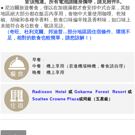
皆須拖運。
所有電池請隨身攜帶，請見附件B。
● 尼泊爾
旅遊餐食，僅以在加德滿都才會安排中式合菜，其餘
地區絕大部分都在飯店內享用，食物中大量使用咖哩、乾辣
椒、胡椒和各種辛香料，飲食口味偏辛辣及香料味，如口味上
未能符合各位飲食，敬請見諒。
（奇旺、杜利克爾、邦迪普
…
部分地區因住宿條件、環境不
足，相對的飲食也較簡單，請您諒解！）
【尼泊爾旅遊】
早餐 :
中餐 :
機上享用（若逢機場轉機，餐食請自理）
晚餐 :
機上享用
Radisson Hotel
或
Gokarna Forest Resort
或
Soaltee Crowne Plaza
或同級（五星級）