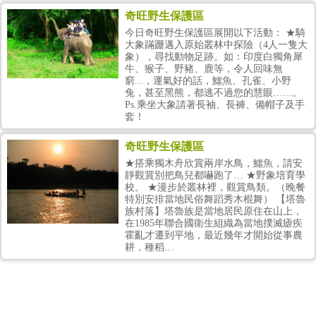
奇旺野生保護區
今日奇旺野生保護區展開以下活動： ★騎
大象蹣跚邁入原始叢林中探險（4人一隻大
象），尋找動物足跡。如：印度白獨角犀
牛、猴子、野豬、鹿等，令人回味無
窮...，運氣好的話，鱷魚、孔雀、小野
兔，甚至黑熊，都逃不過您的慧眼……。
Ps.乘坐大象請著長袖、長褲、備帽子及手
套！
奇旺野生保護區
奇旺野生保護區
★搭乘獨木舟欣賞兩岸水鳥，鱷魚，請安
靜觀賞別把鳥兒都嚇跑了… ★野象培育學
校。 ★漫步於叢林裡，觀賞鳥類。（晚餐
特別安排當地民俗舞蹈秀木棍舞） 【塔魯
族村落】塔魯族是當地居民原住在山上，
在1985年聯合國衛生組織為當地撲滅瘧疾
霍亂才遷到平地，最近幾年才開始從事農
耕，種稻…
【尼泊爾旅遊】