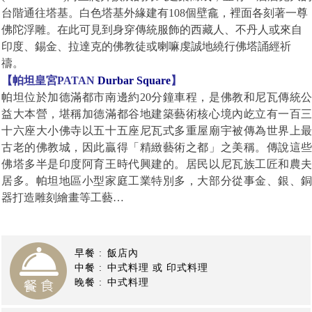
台階通往塔基。白色塔基外緣建有
108
個壁龕，裡面各刻著一尊
佛陀浮雕。在此可見到身穿傳統服飾的西藏人、不丹人或來自
印度、錫金、拉達克的佛教徒或喇嘛虔誠地繞行佛塔誦經祈
禱。
【帕坦皇宮
PATAN
Durbar Square
】
帕坦位於加德滿都市南邊約
20
分鐘車程，是佛教和尼瓦傳統
益大本營，堪稱加德滿都谷地建築藝術核心境內屹立有一百
十六座大小佛寺以五十五座尼瓦式多重屋廟宇被傳為世界上
古老的佛教城，因此贏得「精緻藝術之都」之美稱。傳說這
佛塔多半是印度阿育王時代興建的。居民以尼瓦族工匠和農
居多。帕坦地區小型家庭工業特別多，大部分從事金、銀、
器打造雕刻繪畫等工藝
…
【尼泊爾旅遊】
早餐 :
飯店內
中餐 :
中式料理 或 印式料理
晚餐 :
中式料理