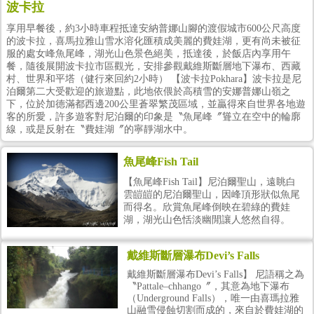
波卡拉
享用早餐後，約3小時車程抵達安納普娜山腳的渡假城市600公尺高度
的波卡拉，喜馬拉雅山雪水溶化匯積成美麗的費娃湖，更有尚未被征
服的處女峰魚尾峰，湖光山色景色絕美，抵達後，於飯店內享用午
餐，隨後展開波卡拉市區觀光，安排參觀戴維斯斷層地下瀑布、西藏
村、世界和平塔（健行來回約2小時） 【波卡拉Pokhara】波卡拉是尼
泊爾第二大受歡迎的旅遊點，此地依偎於高積雪的安娜普娜山嶺之
下，位於加德滿都西邊200公里蒼翠繁茂區域，並贏得來自世界各地遊
客的所愛，許多遊客對尼泊爾的印象是〝魚尾峰〞聳立在空中的輪廓
線，或是反射在〝費娃湖〞的寧靜湖水中。
魚尾峰Fish Tail
【魚尾峰Fish Tail】尼泊爾聖山，遠眺白
雲皚皚的尼泊爾聖山，因峰頂形狀似魚尾
而得名。欣賞魚尾峰倒映在碧綠的費娃
湖，湖光山色恬淡幽閒讓人悠然自得。
戴維斯斷層瀑布Devi’s Falls
戴維斯斷層瀑布Devi’s Falls】 尼語稱之為
〝Pattale–chhango〞，其意為地下瀑布
（Underground Falls），唯一由喜瑪拉雅
山融雪侵蝕切割而成的，來自於費娃湖的