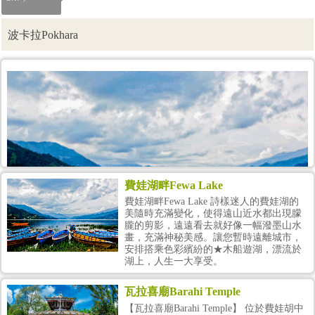
波卡拉Pokhara
費娃湖畔Fewa Lake
費娃湖畔Fewa Lake 詩樣迷人的費娃湖的
美隨時充滿變化，使得遠山近水都出現朦
朧的剪影，遠遠看去就好像一幅潑墨山水
畫，充滿神秘美感。讓您暫時遠離城市，
安排搭乘色彩繽紛的★木船遊湖，漂流於
湖上，人生一大享受。
瓦拉喜廟Barahi Temple
【瓦拉喜廟Barahi Temple】 位於費娃胡中
費娃湖Fewa Lake