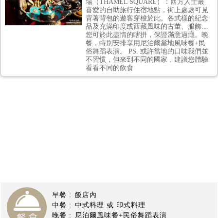
場（THAMEL SQUARE）：西方人士最
喜愛的自助旅行住宿地點，街上處處可見
背著背包的遊客穿梭於此。各式樣的紀念
品及充滿印度或西藏風味的古董、服飾…
您可於此盡情的瞎拼，保證滿意過癮。晚
餐，特別安排享用尼泊爾當地風味餐+民
俗舞蹈表演。 PS. 或許當地的口味我們並
不習慣，但來到不同的國家，建議您體驗
看看不同的飲食
【尼泊爾旅遊】
早餐 :
飯店內
中餐 :
中式料理 或 印式料理
晚餐 :
尼泊爾風味餐+民俗舞蹈表演