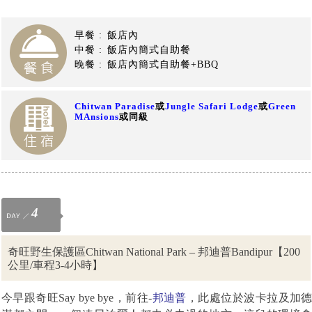
早餐 :
飯店內
中餐 :
飯店內簡式自助餐
晚餐 :
飯店內簡式自助餐+BBQ
Chitwan Paradise
或
Jungle Safari Lodge
或
Green
MAnsions
或同級
4
奇旺野生保護區Chitwan National Park – 邦迪普Bandipur【200
公里/車程3-4小時】
今早跟奇旺
Say bye bye
，
前往-
邦迪普
，此處位於波卡拉及加