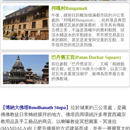
邦嘎村Bungamati
午後，續前往距離加德滿都市區約10公里
處的『邦嘎村Bungamati』，此村落是典型
尼泊爾尼瓦族的聚落農村，非常具有傳統
古樸之美，不論是晨曦中的農村動態、頭
頂水桶汲水的辛勤婦女、早市裡交易及往
來的鄉民、甚至是老叟與兒童的互動…非
常值得您的造訪及拍攝。
巴丹舊王宮(Patan Durbar Square)
博納大佛塔Boudhanath Stupa
前往參觀『巴丹舊皇宮』，又稱『精緻藝
享用豐盛的早餐後，前往參觀佛教密宗極重要的佛塔『博納大佛塔』
術古都』屹立有136座大小佛寺，以及55座
又稱小眼睛廟，是座充滿神話及可使您的心願得到庇佑完成的佛塔，
尼瓦寺多重屋頂廟宇，被傳為世界最古老
更是密宗傳往西藏的重要起源。續前往參觀『克提布Kirtipur』，位於
的佛教城。
加德滿都西南方約6公里處，克提布最初建於12世紀，是馬拉王朝最後
要塞。在普里斯維納拉揚哈夏國王的長期恐怖圍攻之下，他終於在
1769年被攻陷，城破之後，據說復仇心重的廓爾克GORKHA統治者將
城裡男人的鼻子、嘴唇都切掉，只饒恕了那些吹奏樂器的樂手。由於
這次殘暴行程的記憶太深，克提布的居民至今仍禁止王公貴族進入村
莊、城區四周的城牆和最初的12座城門至今還保留著…
【博納大佛塔
Boudhanath Stupa
】
位於城東約
三公里
處，是藏
傳佛教徒日常轉經膜拜的地方。佛塔四周環繞許多專賣西藏宗
教用品及手工藝品的商店。以喇嘛教徒冥想圖案－冥達拉
(MANDALA)
向上爬升擴展的方式建築而成，並有一層層寬大的