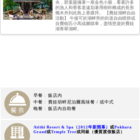
央，群葉簇擁著一座金色小廟，看著許多
充足的休息一晚後，今日起個大早在天尚未亮前；前往★莎林寇欣賞
的漁人和香客老遠划著用樹幹雕成的長形
嘉瑪拉雅山群日出美景，震撼心靈的正是大自然的偉大。稍事休息
獨木舟到此島上香膜拜。 【費娃湖畔自由
後，安排★乘坐小船，輕舟盪漾於費娃湖上，眺望安娜普娜山群的壯
活動】 午後可於湖畔旁的街道自由瞎拼或
麗，可看到湖上倒映著喜馬拉雅山的美麗形象，令人敬畏的『魚尾
自費租匹小馬或腳踏車，盡情悠遊於費娃
峰』，也深深地吸引住遊客的目光。接著於湖畔自由瞎拼…… PS. 費
湖青翠湖畔。
娃湖畔是歐美背包登山客的最愛，您可盡情瞎拼，尤以喀什米爾披肩
及名牌運動外套、拖鞋更值得您選購。 PS. 不愛逛街的團員們，您更
可以於湖畔找一家咖啡廳，欣賞美景聊是非… PS. 愛騎鐵馬的您，更
可以自行租腳踏車沿著湖畔享受美景… (一小時約RS100)
【尼泊爾旅遊】
早餐 :
飯店內
中餐 :
費娃胡畔尼泊爾風味餐 / 或中式
晚餐 :
飯店內自助餐
Atithi Resort & Spa
（2012
年新開幕）
或
Pokhara
Grand
或
Temple Tree
或同級
（優質渡假飯店）