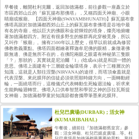
早餐後，離開杜利克爾，返回加德滿都，前往參觀一座矗立於
市區西郊山丘的『蘇瓦揚布那佛塔』，又稱四面天神廟、小眼
睛廟或猴廟。 【四面天神廟(SWAYAMBHUNATH)】蘇瓦揚布拿
佛塔高踞於加德滿都西郊山丘上的蘇瓦揚布拿佛塔是谷地中最
有名的寺廟，他以巨大的佛眼和金碧輝煌的塔身，燦亮地俯瞰
著加德滿都四方。附近有很多野生的猴群再此穿梭覓身，所以
又叫作「猴廟」。擁有2500年以上歷史，很早以前就成為修習
佛教教義重點。佛塔四面都繪著釋迦牟尼佛的眼精，象徵著佛
眼無邊、佛是無所不在的，在佛陀兩眼之眼還有神秘第三隻眼
「？」形狀的，其實就是尼泊爾「1」(唸成ek)就是和諧一體的
意思。佛塔上面建有十三層鍍金輪環塔身，表示十三種層次的
知識，這就是人類往涅槃(NIRVANA)的途徑，而塔頂傘蓋就是
代表涅槃。來此膜拜的信徒必須依照順時鐘方向，一面轉動經
輪，一面繞塔而行，這種儀式代表轉動生死輪迴法輪，祈求來
生能夠輪迴轉世。佛塔入口供奉智慧和學習之神的莎拉瓦斯提
女神廟，加德滿都學童於知識節都會攜帶筆墨來此膜拜。
杜兒巴廣場(DURBAR)；活女神
(KUMARIBAHAL)
午餐後，續前往『加德滿都舊皇宮』參
觀：活女神廟、杜兒巴嬉皮廣場…等。杜
兒巴廣場是加德滿都最重要的景點，襄括