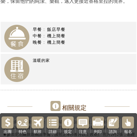
榮，保留他們的純潔、樂觀，邁入更接近香格里拉的境界。
【尼泊爾旅遊】
早餐 :
飯店早餐
中餐 :
機上簡餐
晚餐 :
機上簡餐
溫暖的家
相關規定
★尼泊爾旅遊團費包含：兩地機場稅、燃油附加費、全程食宿交通、景點門
票、落地簽證費
、導遊、領隊、司機小費（其餘小費請自理）
尼泊爾旅遊
列印
出團
特色
航班
詳細
規定
注意
諮詢
報名
★參加
尼泊爾旅遊
團請準備，護照正本
(6
各月以上效期
)
、照片
2
吋
2
張
，若經