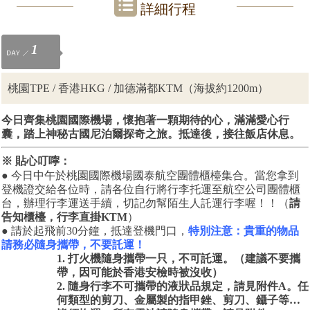
詳細行程
1
桃園TPE / 香港HKG / 加德滿都KTM（海拔約1200m）
今日齊集桃園國際機場，懷抱著一顆期待的心，滿滿愛心行
囊，踏上神秘古國尼泊爾探奇之旅。抵達後，接往飯店休息。
※ 貼心叮嚀：
● 今日中午於桃園國際機場國泰航空團體櫃檯集合。當您拿到
登機證交給各位時，請各位自行將行李托運至航空公司團體櫃
台，辦理行李運送手續，切記勿幫陌生人託運行李喔！！（
請
告知櫃檯，行李直掛KTM
）
●
請於起飛前
30
分鐘，抵達登機門口，
特別注意：貴重的物品
請務必隨身攜帶，不要託運！
1. 打火機隨身攜帶一只，不可託運。（建議不要攜
帶，因可能於香港安檢時被沒收）
2. 隨身行李不可攜帶的液狀品規定，請見附件A。任
何類型的剪刀、金屬製的指甲銼、剪刀、鑷子等
…