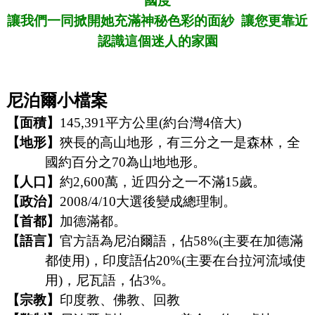
國度
讓我們一同掀開她充滿神秘色彩的面紗
讓您更靠近
認識這個迷人的家園
尼泊爾小檔案
【面積】
145,391
平方公里(約台灣4倍大)
【地形】
狹長的高山地形，有三分之一是森林，全
國約百分之70為山地地形。
【人口】
約2,600萬，近四分之一不滿15歲。
【政治】
2008/4/10
大選後變成總理制。
【首都】
加德滿都。
【語言】
官方語為尼泊爾語，佔58%(主要在加德滿
都使用)，印度語佔20%(主要在台拉河流域使
用)，尼瓦語，佔3%。
【宗教】
印度教、佛教、回教