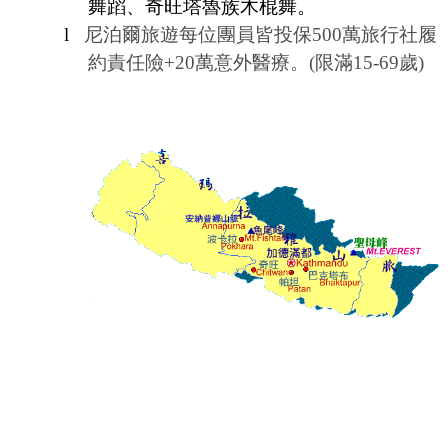
舞蹈、奇旺塔魯族木棍舞。
l
尼泊爾旅遊
每位團員皆投保
500
萬旅行社履
約責任險
+20
萬意外醫療。
(
限滿
15-69
歲
)