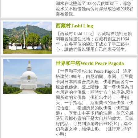
湖水在此墬落至100公尺的斷崖下，湍急
流水又不斷侵蝕兩旁河岸形成險峻的峽谷
瀑布景觀。
西藏村Tashi Ling
【西藏村Tashi Ling】 西藏精神領袖達賴
喇嘛曾經遷住此地；西藏村創立於1964
年，在各單位的協助下成立了手工藝中
心，讓他們得以運用自己的專長營生。
世界和平塔World Peace Pagoda
【世界和平塔World Peace Pagoda】 這座
塔建於1998年，由尼泊爾、泰國、斯里蘭
卡與日本四國合資興建，佛塔四面各有一
座金色佛像。登上階梯，第一尊佛像為日
本所建的坐佛像；順時針方向依序為尼泊
爾所建的立佛像（佛祖出生時，一手指
天、一手指地）、斯里蘭卡的坐佛像（佛
陀悟道）、泰國所見的臥佛像（佛陀涅
盤）。享受山中芬多精的洗禮，並充分感
受到震撼心靈的正是大自然的偉大。天氣
好的話，可見到魚尾峰(6993公尺)，迄今
仍為處女峰，雄偉山形。（健行來回約2
小時）