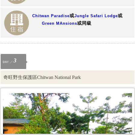
或
或
Chitwan Paradise
Jungle Safari Lodge
或同級
Green MAnsions
3
奇旺野生保護區Chitwan National Park