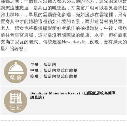
滿都之間，一個連尼泊爾人都未必去過的地方，這兒的環境
讓您流連忘返，是高山的晀望點，打開窗戶就可以看見喜馬
雅山群峰…，早晨的雲霧變化多端，宛如漫步在雲端裡，只
置身其中才能體驗這種彷如仙境的奇景，而邦迪普村的兒童
老人、婦女也將提供攝影愛好者絕佳的拍攝題材，午後，帶
前往舊皇宮廣場，這裡雖沒有國際級的飯店、水準，但卻處
充滿了尼瓦的老式、傳統建築Newari-style…夜晚，更有滿天
星斗陪著您…
【尼泊爾旅遊】
早餐 :
飯店內
中餐 :
飯店內簡式自助餐
晚餐 :
飯店內簡式自助餐
Bandipur Mountain Resort
（山區飯店較為簡單，
請見諒）