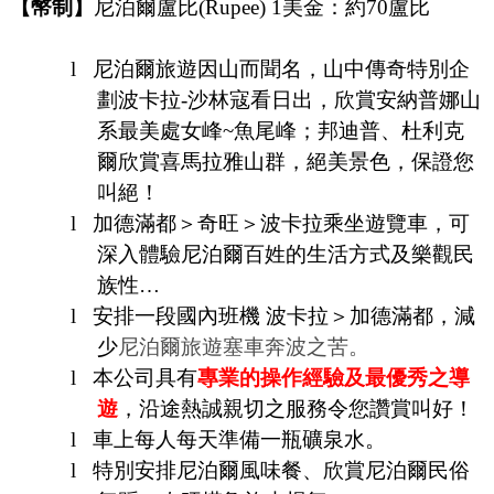
【幣制】
尼泊爾盧比(Rupee) 1美金：約70盧比
l
尼
泊爾旅遊因山而聞名，山中傳奇特別企
劃波卡拉
-
沙林寇看日出，欣賞安納普娜山
系最美處女峰
~
魚尾峰；邦迪普、杜利克
爾欣賞喜馬拉雅山群，絕美景色，保證您
叫絕！
l
加德滿都＞奇旺＞波卡拉乘坐遊覽車，可
深入體驗尼泊爾百姓的生活方式及樂觀民
族性…
l
安排一段國內班機
波卡拉＞加德滿都，減
少
尼泊爾旅遊
塞車奔波之苦。
l
本公司具有
專業的操作經驗及最優秀之導
遊
，沿途熱誠親切之服務令您讚賞叫好！
l
車上每人每天準備一瓶礦泉水。
l
特別安排尼泊爾風味餐、欣賞尼泊爾民俗