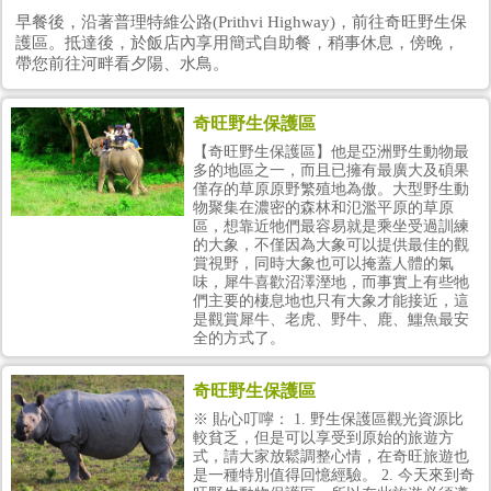
早餐後，沿著普理特維公路(Prithvi Highway)，前往奇旺野生保
護區。抵達後，於飯店內享用簡式自助餐，稍事休息，傍晚，
帶您前往河畔看夕陽、水鳥。
奇旺野生保護區
【奇旺野生保護區】他是亞洲野生動物最
多的地區之一，而且已擁有最廣大及碩果
僅存的草原原野繁殖地為傲。大型野生動
物聚集在濃密的森林和氾濫平原的草原
區，想靠近牠們最容易就是乘坐受過訓練
的大象，不僅因為大象可以提供最佳的觀
賞視野，同時大象也可以掩蓋人體的氣
味，犀牛喜歡沼澤溼地，而事實上有些牠
們主要的棲息地也只有大象才能接近，這
是觀賞犀牛、老虎、野牛、鹿、鱷魚最安
全的方式了。
奇旺野生保護區
※ 貼心叮嚀： 1. 野生保護區觀光資源比
較貧乏，但是可以享受到原始的旅遊方
式，請大家放鬆調整心情，在奇旺旅遊也
是一種特別值得回憶經驗。 2. 今天來到奇