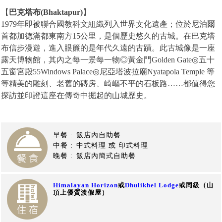
【
巴克塔布
(Bhaktapur)
】
1979
年即被聯合國教科文組織列入世界文化遺產；位於尼泊爾
首都加德滿都東南方
15
公里，是個歷史悠久的古城。在巴克塔
布信步漫遊，進入眼簾的是年代久遠的古蹟。此古城像是一座
露天博物館，其內之每一景每一物◎黃金門
Golden Gate
◎五十
五窗宮殿
55Windows Palace
◎尼亞塔波拉廟
Nyatapola Temple
等
等精美的雕刻、老舊的磚房、崎嶇不平的石板路……都值得您
探訪並印證這座在傳奇中掘起的山城歷史。
【尼泊爾旅遊】
早餐 :
飯店內自助餐
中餐 :
中式料理 或 印式料理
晚餐 :
飯店內簡式自助餐
Himalayan Horizon
或
Dhulikhel Lodge
或同級（山
頂上優質渡假屋）