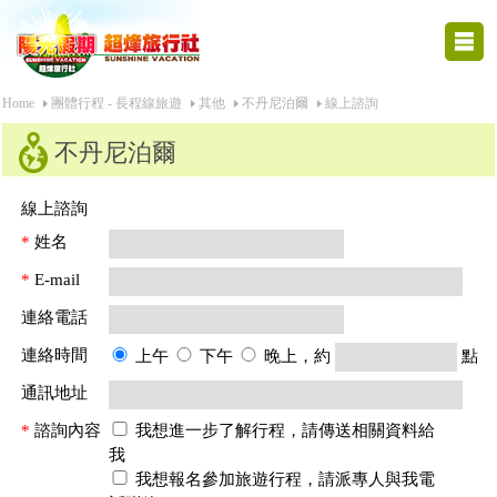
Home
團體行程 - 長程線旅遊
其他
不丹尼泊爾
線上諮詢
不丹尼泊爾
線上諮詢
*
姓名
*
E-mail
連絡電話
連絡時間
上午
下午
晚上，約
點
通訊地址
*
諮詢內容
我想進一步了解行程，請傳送相關資料給
我
我想報名參加旅遊行程，請派專人與我電