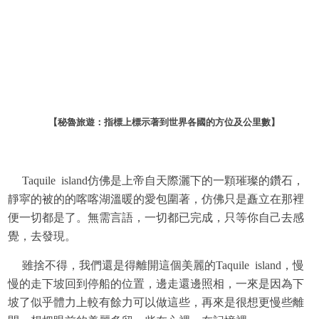
【秘魯旅遊：指標上標示著到世界各國的方位及公里數
】
Taquile island仿佛是上帝自天際灑下的一顆璀璨的鑽石，
靜寜的被的的喀喀湖溫暖的愛包圍著，仿佛只是矗立在那裡
便一切都是了。無需言語，一切都已完成，只等你自己去感
覺，去發現。
雖捨不得，我們還是得離開這個美麗的
Taquile island，慢
慢的走下坡回到停船的位置，邊走還邊照相，一來是因為下
坡了似乎體力上較有餘力可以做這些，再來是很想更慢些離