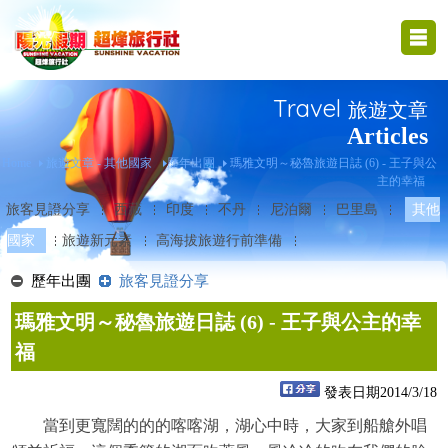
Travel
旅遊文章
Articles
Home
旅遊文章 - 其他國家
歷年出團
瑪雅文明～秘魯旅遊日誌 (6) - 王子與公
主的幸福
旅客見證分享
西藏
印度
不丹
尼泊爾
巴里島
其他
國家
旅遊新元素
高海拔旅遊行前準備
歷年出團
旅客見證分享
瑪雅文明～秘魯旅遊日誌 (6) - 王子與公主的幸
福
發表日期2014/3/18
當到更寬闊的的的喀喀湖，湖心中時，大家到船艙外唱