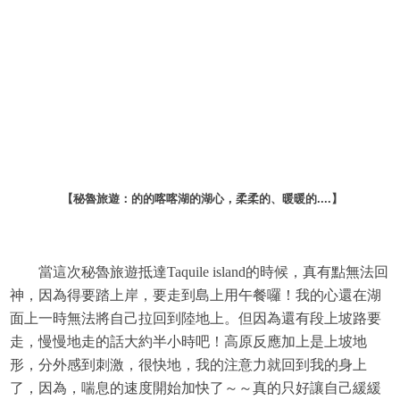
【秘魯旅遊：的的喀喀湖的湖心，柔柔的、暖暖的....
】
當這次秘魯旅遊抵達
Taquile island的時候，真有點無法回
神，因為得要踏上岸，要走到島上用午餐囉！我的心還在湖
面上一時無法將自己拉回到陸地上。
但因為還有段上坡路要
走，慢慢地走的話大約半小時吧！高原反應加上是上坡地
形，分外感到刺激，很快地，我的注意力就回到我的身上
了，因為，喘息的速度開始加快了～～真的只好讓自己緩緩