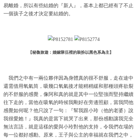
易離婚，所以有些結婚的『新人』，基本上都已經有了不止
一個孩子之後才決定要結婚的。
【秘魯旅遊：婚嫁隊伍裡的裝扮以黑色系為主
】
我們之中有一兩位夥伴因為身體真的很不舒服，走在途中
還需借用氧氣筒，吸幾口氧氣後才能稍稍緩和那種頭疼欲裂
的不舒服的感覺，像阿和真的就是其中一位堅強而堅持繼續
往下走的，當他在吸氧的時候我剛好在旁邊照顧，當我問他
感覺如何呢？他只說了一句：『幫我跟小玲（他的老婆）說
我很愛她！』我真的是當下就哭了出來，那份感動讓我完全
無法言語，就是這樣的愛與小玲對他的支持，令我們在場的
每一位都好感動。原來，王子與公主的幸福就在我們之中，