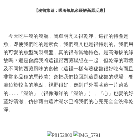
【秘魯旅遊：吸著氧氣來緩解高原反應
】
今天吃午餐的餐廳，簡單明亮又很乾淨，這裡的特產是
魚，即使我們吃的是素食，我們餐具也是很特別的。我們用
的可愛的魚型陶製餐盤，真的很有當地特色。是高海拔的緣
故嗎？還是會讓我將這裡跟西藏聯想在一起，但乾淨的環境
及不同於西藏風味的食物（這裡一樣有著秘魯很好吃有而且
非常多品種的馬鈴薯）會把我們拉回到這是秘魯的現場，
餐
廳位於較高的地點，視野很好，走到戶外看著這一片蔚藍
……
的
『湖泊』（很像海洋的『湖泊』），『心』也變的好
藍
好清澈，仿佛藉由這片湖水已將我們的心完完全全洗滌乾
淨。